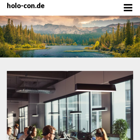
Skip
holo-con.de
to
content