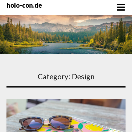
Skip
holo-con.de
to
content
Category:
Design